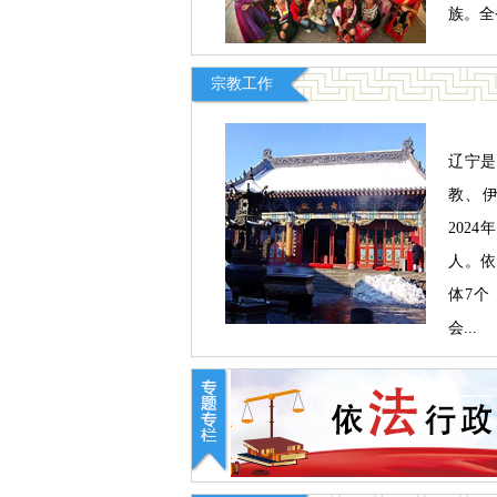
族。全
宗教工作
辽宁是
教、
202
人。依
体7个
会...