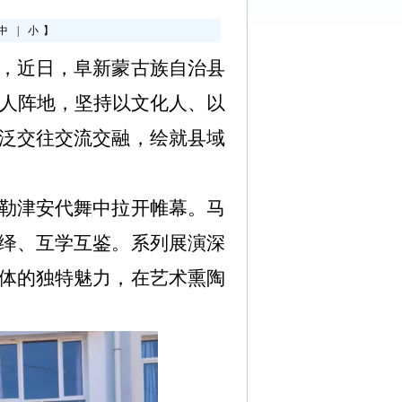
中
|
小
】
，近日，阜新蒙古族自治县
育人阵地，坚持以文化人、以
泛交往交流交融，绘就县域
勒津安代舞中拉开帷幕。马
绎、互学互鉴。系列展演深
体的独特魅力，在艺术熏陶