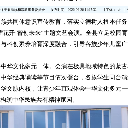
：辽宁省民族和宗教事务委员会
发布时间：2026-06-26 11:17:32
【字体：
大
|
民族共同体意识
宣传
教育，落实立德树人根本任务
榴花开·智创未来”主题文艺会演。全县立足校园
承与科创素养培育深度融合，引导各族少年儿童广
悟中华文化多元一体。
会演在极具地域特色的蒙古
、中华经典诵读等节目依次登台，各族学生同台演
中华文脉内核，让青少年直观体会中华文化多元一
同构筑中华民族共有精神家园。