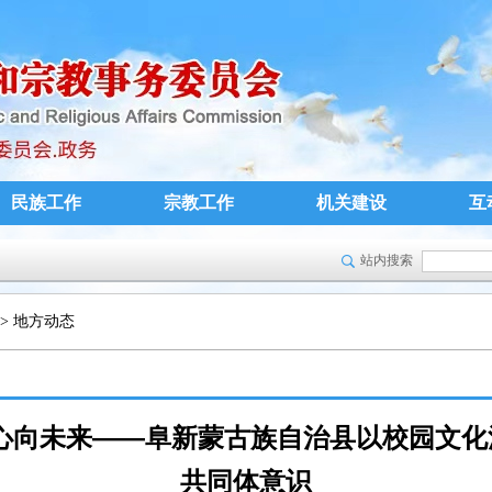
民族工作
宗教工作
机关建设
互
站内搜索
>
地方动态
心向未来——阜新蒙古族自治县以校园文
共同体意识