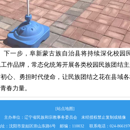
。下一步，阜新蒙古族自治县将持续深化校园
色工作品牌，常态化统筹开展各类校园民族团结
结初心、勇担时代使命，让民族团结之花在县域各
蓄青春力量。
[站点地图]
主办单位：辽宁省民族和宗教事务委员会 未经授权禁止复制或镜像
址：沈阳市皇姑区崇山东路6号 邮编：110032 联系电话：024-866197