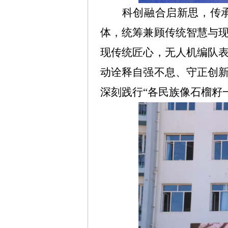
科创融合启新思，传
体，统筹兼顾传统智慧与
现传统匠心，无人机编队
动诠释自强不息、守正创
深刻践行“各民族像石榴籽