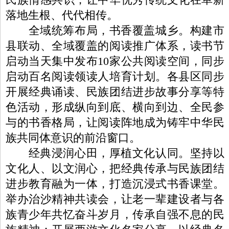
落地生根、代代相传。
全域统筹布局，书香覆盖城乡。构建市
县联动、全域覆盖的阅读推广体系，读书节
启动当天集中发布10家公共阅读空间，同步
启动百名阅读领读人培育计划。各县区同步
开展经典诵读、民族团结进步故事分享等特
色活动，形成纵向到底、横向到边、全民参
与的书香格局，让阅读阵地成为铸牢中华民
族共同体意识的前沿窗口。
经典浸润心田，厚植文化认同。坚持以
文化人、以文润心，把经典传承与民族团结
进步教育融为一体，打造沉浸式书香课堂。
举办治沙精神共读会，让老一辈建设者与各
族青少年共忆奋斗岁月，传承自强不息的民