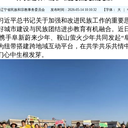
：辽宁省民族和宗教事务委员会
发布时间：2026-05-14 10:10:32
【字体：
大
|
近平总书记关于加强和改进民族工作的重要思
好城市建设与民族团结进步教育有机融合。近
携手阜新蔚来少年、鞍山萤火少年共同发起“阜
为纽带搭建跨地域互动平台，在共学共乐共情
们心中生根发芽。