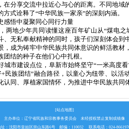
足迹，在分享交流中拉近心与心的距离。不同地域
的方式诠释了“中华民族一家亲”的深刻内涵。
感悟中凝聚同心同行力量
两地少年共同读懂这座百年矿山从“煤电之城
斗、无私奉献精神的同时，孩子们深刻体会到
景，成为铸牢中华民族共同体意识的鲜活教材
族团结的种子在他们心中扎根。
市建设点位，阜新市始终坚守“一米高度看
好+民族团结”融合路径，以童心为纽带、以活
化认同、厚植家国情怀，为推进中华民族共同
[站点地图]
主办单位：辽宁省民族和宗教事务委员会 未经授权禁止复制或镜像
址：沈阳市皇姑区崇山东路6号 邮编：110032 联系电话：024-866197