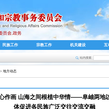
民族工作
宗教工作
机关建设
互
站内搜索
>
地方动态
 童心作画 山海之间根植中华情——阜岫两
体促进各民族广泛交往交流交融