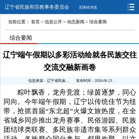
辽宁省民族和宗教事务委员会
无障碍浏览
当前位置：
首页
>
信息公开
>
动态新闻
>
综合要闻
>
综合要闻
>
>
辽宁端午假期以多彩活动绘就各民族交往
交流交融新画卷
信息来源：辽宁省民族和宗教事务委员会
发布时间：2026-06-23 15:05:05
粽叶飘香，龙舟竞渡；绿茵逐梦，同心
同向。今年端午假期，辽宁以传统佳节为纽
带，抢抓首届“东北超”火爆文旅热度，在全
省城乡同步推出龙舟赛事、民俗游园、民族
团结球类联赛、多民族非遗市集等系列群众
活动，各族群众同台参与、邻里欢聚，以文