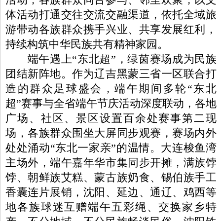
体活动打通交往交流交融渠道，依托全域旅
游带动各族群众携手兴业、共享发展红利，
持续构筑中华民族共有精神家园。
端午遇上“东北超”，绿茵赛场成为民族
团结新阵地。作为辽吉黑蒙三省一区联合打
造的群众足球盛会，端午期间多轮“东北
超”赛事与全省端午节庆活动深度联动，各地
广场、社区、景区设置百余处赛事第二现
场，各族群众围坐大屏同步观赛，赛场内外
处处涌动“东北一家亲”的温情。大连梭鱼湾
主场外，端午嘉年华市集同步开摊，满族饽
饽、朝鲜族艾糕、蒙古族奶食、锡伯族手工
香囊连片展销，沈阳、延边、通辽、鸡西等
地各族球迷互赠端午五彩绳、交换家乡特