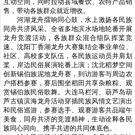
互动空间，同时拉动县域餐饮、农特产品销
售，带动各族群众就近增收。
河湖龙舟擂响同心鼓，水上激扬各民族
同舟共济风采。全省多地滨水场地轮番开展
龙舟竞渡活动，各族群众混合组队挥桨竞
速。沈阳丁香湖龙舟大赛集结企事业单位、
社区、高校多支队伍，各民族运动员并肩划
桨，岸边民俗展演轮番上演；沈北稻梦空间
创新锡伯族泥地龙舟赛，到访游客与周边农
户搭档参赛，赛后围坐稻田共享杂粮粽、观
赏锡伯族民俗歌舞。大连马栏河、葫芦岛葫
芦古镇滨海龙舟活动穿插民族风情文艺演出
和民俗巡游，参赛选手、观赛游客共品端午
美食，同舟共济的竞渡精神，生动诠释各民
族同心同向、携手共进的共同体底色。