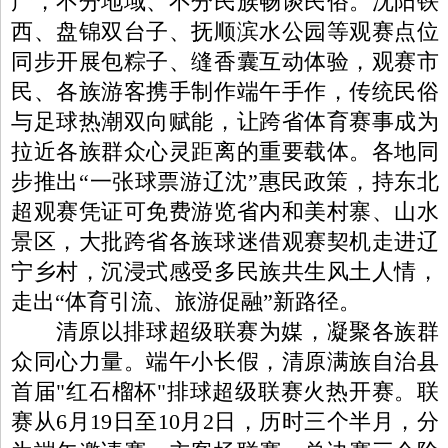
产，不分地域、不分民族畅谈民俗。沈阳铁
西、盘锦双台子、抚顺滨水公园等观赛点位
同步开展包粽子、缝香囊互动体验，观赛市
民、各族游客携手制作端午手作，传统民俗
与足球热潮双向赋能，让跨省体育赛事成为
拉近各族群众心灵距离的重要载体。各地同
步推出“一张球票游辽沈”惠民政策，持东北
超观赛凭证可免费游览省内和美村寨、山水
景区，大批跨省各族球迷借观赛契机走进辽
宁乡村，沉浸式感受多民族共生风土人情，
走出“体育引流、旅游促融”新路径。
清原以排球超级联赛为媒，凝聚各族群
众同心力量。端午小长假，清原满族自治县
首届"红石榴杯"排球超级联赛火热开赛。联
赛从6月19日至10月2日，历时三个半月，分