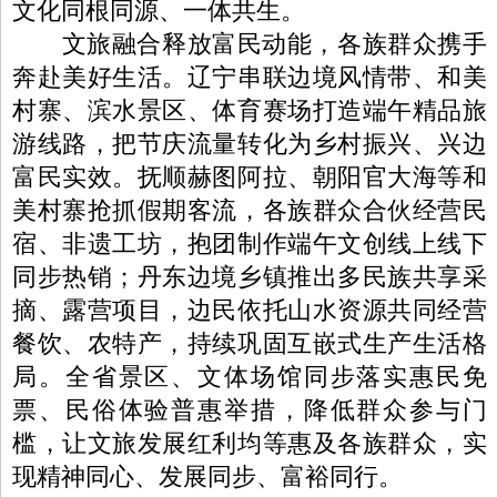
文化同根同源、一体共生。
文旅融合释放富民动能，各族群众携手
奔赴美好生活。辽宁串联边境风情带、和美
村寨、滨水景区、体育赛场打造端午精品旅
游线路，把节庆流量转化为乡村振兴、兴边
富民实效。抚顺赫图阿拉、朝阳官大海等和
美村寨抢抓假期客流，各族群众合伙经营民
宿、非遗工坊，抱团制作端午文创线上线下
同步热销；丹东边境乡镇推出多民族共享采
摘、露营项目，边民依托山水资源共同经营
餐饮、农特产，持续巩固互嵌式生产生活格
局。全省景区、文体场馆同步落实惠民免
票、民俗体验普惠举措，降低群众参与门
槛，让文旅发展红利均等惠及各族群众，实
现精神同心、发展同步、富裕同行。