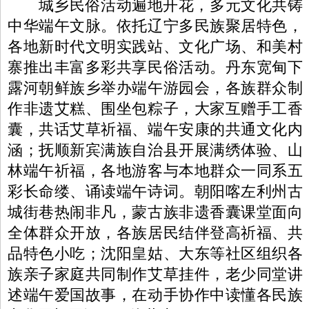
城乡民俗活动遍地开花，多元文化共铸
中华端午文脉。依托辽宁多民族聚居特色，
各地新时代文明实践站、文化广场、和美村
寨推出丰富多彩共享民俗活动。丹东宽甸下
露河朝鲜族乡举办端午游园会，各族群众制
作非遗艾糕、围坐包粽子，大家互赠手工香
囊，共话艾草祈福、端午安康的共通文化内
涵；抚顺新宾满族自治县开展满绣体验、山
林端午祈福，各地游客与本地群众一同系五
彩长命缕、诵读端午诗词。朝阳喀左利州古
城街巷热闹非凡，蒙古族非遗香囊课堂面向
全体群众开放，各族居民结伴登高祈福、共
品特色小吃；沈阳皇姑、大东等社区组织各
族亲子家庭共同制作艾草挂件，老少同堂讲
述端午爱国故事，在动手协作中读懂各民族