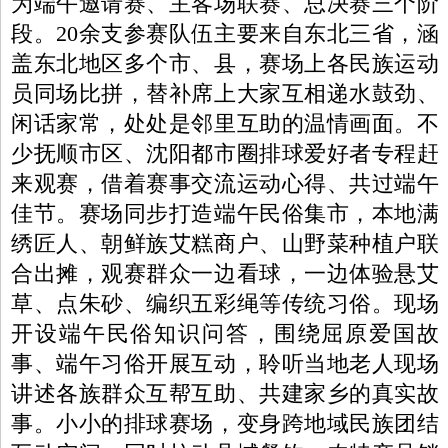
为端午邀请赛、主客场联赛、总决赛三个阶
段。20余支参赛队伍主要来自东北三省，涵
盖东北地区多个市、县，赛场上各民族运动
员同场比拼，替补席上大家互相递水鼓劲、
闲话家常，处处是邻里互助的温情画面。不
少抚顺市区、沈阳都市圈排球爱好者专程赶
来观赛，借着赛事交流运动心得、共过端午
佳节。赛场同步打造端午民俗集市，本地满
绣匠人、朝鲜族艾糕商户、山野菜种植户联
合出摊，观赛群众一边看球，一边体验悬艾
草、点朱砂、编织五彩绳等传统习俗。现场
开设端午民俗知识问答，围绕屈原爱国故
事、端午习俗开展互动，聆听当地老人现场
讲述各族群众互帮互助、共建家乡的真实故
事。小小的排球赛场，变身跨地域民族团结