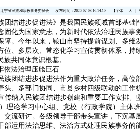
：辽宁省民族和宗教事务委员会
发布时间：2026-07-08 16:14:10
【字体：
大
|
族团结进步促进法》是我国民族领域首部基础
念固化为国家意志，为新时代依法治理民族事
保障。
今年以来，
鞍山
市坚持提前谋划、多维
方位、多层次、常态化学习宣传贯彻体系，持
民族共同体意识根基。
依法治理压舱巨石
民族团结进步促进法作为重大政治任务，高位
牵头、多部门协同、市县乡村四级联动
的
工作
宣传纳入民族团结进步创建和重要工作安排。坚
）理论学习中心组、党校（行政学院）主体
、交流研讨。各级领导干部带头宣讲
，
下沉基
干部运用法治思维、法治方式处理民族事务的