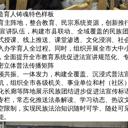
育人铸魂特色样板
育主阵地，整合教育、民宗系统资源，创新推行
宣讲队伍，构建市县联动、全域覆盖的民族
式授课、线上推送、课堂渗透、文化浸润、社
入办学育人全过程。同时，组织开展全市大中
，
全面提升全市教育系统促进法宣讲规范化、
立体普法传播矩阵
频共振、一体发力，构建全覆盖、沉浸式普法
机，组织全市
各级
机关
、事业
单位
和
村（社区
化长廊等阵地展示
民族团结进步促进法
宣传标
专栏，常态化推送法条解读、学习动态、热议
空限制，实现民族法治知识随时可学、随处可
能。