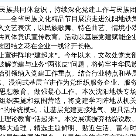
族共同体意识，持续深化党建工作与民族团
——全省民族文化精品节目展演走进沈阳地铁
入文艺表演，以民族歌舞、特色曲艺、情境小
共同体意识宣传教育。活动以基层党建赋能企
族团结之花在企业一线常开长艳。
讲阵地“建起来”。今年以来，文教处党支
破解党建与业务“两张皮”问题，将铸牢中华民
治引领纳入党建工作重点。结合行业特点和基层
艺、浸润式基层宣讲作为党组织服务企业、服
思想教育、做强凝心工作。本次沈阳地铁专
组织实施和氛围营造，将党建学习阵地从机
件”的传统模式，让基层党建更接地气、更具活
论教育“活起来”。本次展演摒弃枯燥说教
释大道理，精选主题鲜明、贴近生活、富有