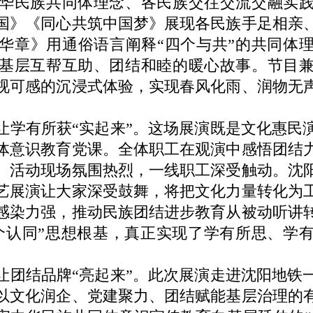
华民族共同体理念、各民族交往交流交融实
国》《同心共筑中国梦》展现各民族手足相亲
华章》用通俗语言阐释“四个与共”的共同体
基层互帮互助、团结和睦的暖心故事。节目
视可感的沉浸式体验，实现春风化雨、润物无
有所获“实起来”。这场展演既是文化惠民
体意识教育党课。全体职工在观演中感悟团结
。活动现场氛围热烈，一线职工深受触动。沈
艺展演让大家深受鼓舞，将把文化力量转化为
感染力强，推动民族团结进步教育从被动听讲
个认同”思想根基，真正实现了学有所思、学
结品牌“亮起来”。此次展演走进沈阳地铁
以文化润企、党建聚力、团结赋能基层治理的