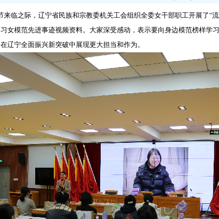
女节来临之际，
辽宁省民族和宗教委机关工会
组织全委女干部职工开展了“流
学习女模范先进事迹视频资料。
大家深受感动，表示要向身边模范榜样学
力在辽宁全面振兴新突破中展现更大担当和作为。