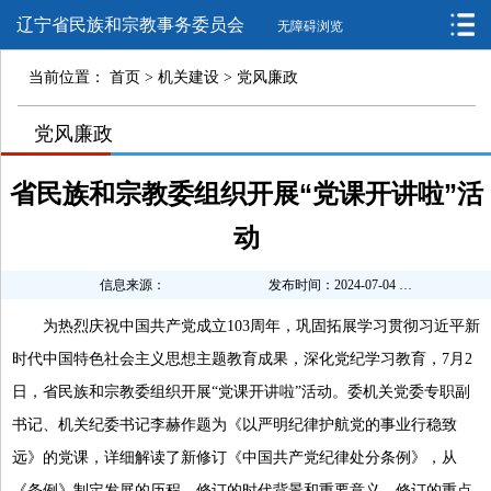
辽宁省民族和宗教事务委员会
无障碍浏览
当前位置：
首页
>
机关建设
>
党风廉政
>
党风廉政
>
省民族和宗教委组织开展“党课开讲啦”活
动
信息来源：
发布时间：2024-07-04 14:40:16
为热烈庆祝中国共产党成立
103周年，
巩固拓展学习贯彻习近平新
时代中国特色社会主义思想主题教育成果，深化党纪学习教育，
7月2
日，
省民族和宗教委组织
开展“党课开讲啦”活动。委机关党委专职副
书记、机关纪委书记李赫作题为《以严明纪律护航党的事业行稳致
远》的党课，详细解读了新修订《中国共产党纪律处分条例》，从
《条例》制定发展的历程、修订的时代背景和重要意义、修订的重点