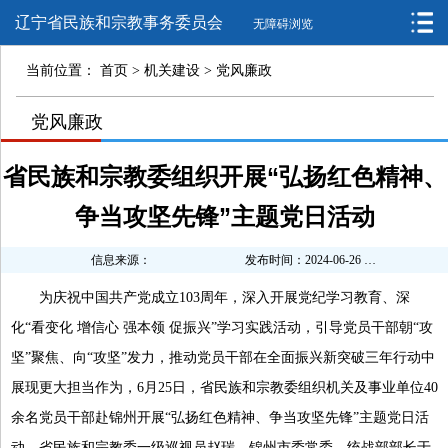
辽宁省民族和宗教事务委员会
无障碍浏览
当前位置：
首页
>
机关建设
>
党风廉政
>
党风廉政
>
省民族和宗教委组织开展“弘扬红色精神、
争当攻坚先锋”主题党日活动
信息来源：
发布时间：2024-06-26 16:11:48
为庆祝中国共产党成立103周年，深入开展党纪学习教育、深
化“看变化 增信心 强本领 促振兴”学习实践活动，引导党员干部朝“攻
坚”聚焦、向“攻坚”发力，推动党员干部在全面振兴新突破三年行动中
展现更大担当作为，6月25日，省民族和宗教委组织机关及事业单位40
余名党员干部赴锦州开展“弘扬红色精神、争当攻坚先锋”主题党日活
动。省民族和宗教委一级巡视员赵瑞，锦州市委常委、统战部部长于