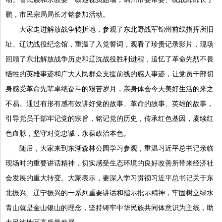
鹏，市民宗局局长才铭参加活动。
大家走进解放战争转折地，参观了东北野战军锦州前线指挥所旧
址、辽沈战役纪念馆，重温了入党誓词，观看了珍贵记录影片，现场
回顾了东北解放战争历史和辽沈战役胜利进程，追忆了革命先烈不畏
牺牲的英雄事迹和广大人民群众支援前线的感人事迹，让党员干部切
身感受革命先辈卓绝奋斗的艰苦岁月，亲身体会今天美好生活的来之
不易。通过有形有感有效讲好党的故事、革命的故事、英雄的故事，
引导党员干部牢记党的宗旨，铭记党的历史，传承红色基因，赓续红
色血脉，坚守对党忠诚，永葆政治本色。
随后，大家来到东湖森林公园学习参观，重温习近平总书记亲临
现场时的重要讲话精神，切实感受生态环境的良好改善所带来经济社
会发展的重大转变。大家表示，要深入学习贯彻习近平总书记关于东
北振兴、辽宁振兴的一系列重要讲话和指示批示精神，牢固树立绿水
青山就是金山银山的理念，坚持铸牢中华民族共同体意识为主线，助