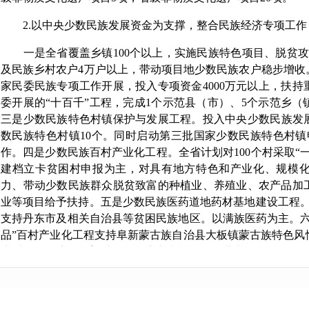
2.以中央少数民族发展资金为支撑，整合民族经济专项
工作
一是全省覆盖乡镇100个以上，实施民族特色项目、脱贫
及民族乡村农户4万户以上，带动项目地少数民族农户稳步增收
家民委民族专项工作开展，投入专项资金4000万元以上，扶持
委开展的“十百千”工程，完成1个示范县（市）、5个示范乡（
三是少数民族特色村镇保护与发展工程。投入中央少数民族发展
数民族特色村镇10个。同时启动第三批国家少数民族特色村镇
作。四是少数民族百村产业化工程。全省计划对100个村采取“
建档立卡贫困村申报为主，对具有地方特色和产业化、规模
力、带动少数民族群众脱贫致富的种植业、养殖业、农产品加
业等项目给予扶持。五是少数民族医药道地药材基地建设工程。
支持丹东市及相关自治县等贫困民族地区。以满族医药为主。六
品”百村产业化工程支持阜新蒙古族自治县大板镇蒙古族特色风
大村集体经济，改善村集体经济空壳状况，促进少数民族群众
二、下步工作打算
一是
认真贯彻落实党的民族政策，会同有关部门不断加