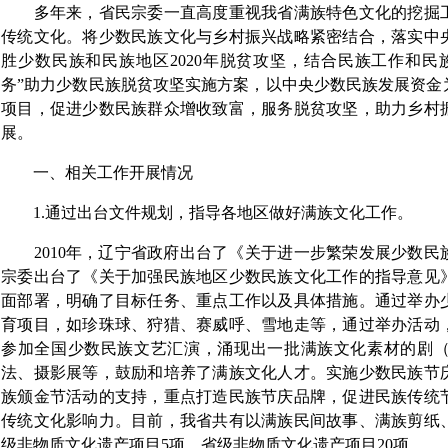
多年来，省民宗委一直高度重视我省满族特色文化的挖掘
传统文化。将少数民族文化与乡村振兴战略紧密结合，落实
中
胜少数民族和民族地区2020年脱贫攻坚，结合民族工作和民
务”助力少数民族脱贫攻坚实施方案，以中央少数民族发展资金
项目，促进少数民族群众增收致富，服务脱贫攻坚，助力乡村
展。
一、相关工作开展情况
1.通过出台文件规划，指导各地区做好满族文化工作。
2010年，辽宁省政府出台了《关于进一步繁荣发展少数民
宗委出台了《关于加强民族地区少数民族文化工作的指导意见
面部署，明确了目标任务、重点工作以及具体措施。通过举办
育项目，如珍珠球、狩猎、赛威呼、雪地走等，通过举办活动
参加全国少数民族文艺汇演，涌现出一批满族文化素材的剧
法、摄影展等，鼓励和培养了满族文化人才。实施少数民族节
族颁金节活动的支持，重点打造民族节庆品牌，促进民族传统
传统文化影响力。目前，我省共有以满族民间故事、满族剪纸
级非物质文化遗产项目5项，省级非物质文化遗产项目20项。