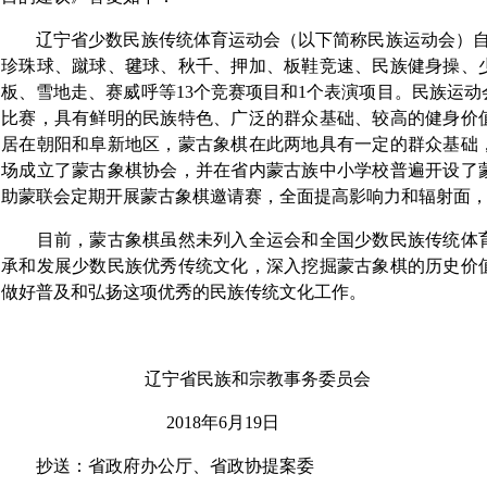
辽宁省少数民族传统体育运动会（以下简称民族运动会）
珍珠球、蹴球、毽球、秋千、押加、板鞋竞速、民族健身操、
板、雪地走、赛威呼等
13
个竞赛项目和
1
个表演项目。民族运动
比赛，具有鲜明的民族特色、广泛的群众基础、较高的健身价
居在朝阳和阜新地区，蒙古象棋在此两地具有一定的群众基础
场成立了蒙古象棋协会，并在省内蒙古族中小学校普遍开设了
助蒙联会定期开展蒙古象棋邀请赛，全面提高影响力和辐射面
目前，蒙古象棋虽然未列入全运会和全国少数民族传统体
承和发展少数民族优秀传统文化，深入挖掘蒙古象棋的历史价
做好普及和弘扬这项优秀的民族传统文化工作。
辽宁省民族和宗教事务委员会
2018
年
6
月
19
日
抄送：省政府办公厅、省政协提案委